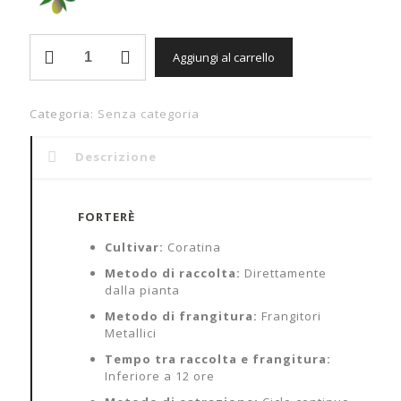
Bio
Aggiungi al carrello
Pack
quantità
Categoria:
Senza categoria
Descrizione
FORTERÈ
Cultivar:
Coratina
Metodo di raccolta:
Direttamente
dalla pianta
Metodo di frangitura:
Frangitori
Metallici
Tempo tra raccolta e frangitura:
Inferiore a 12 ore