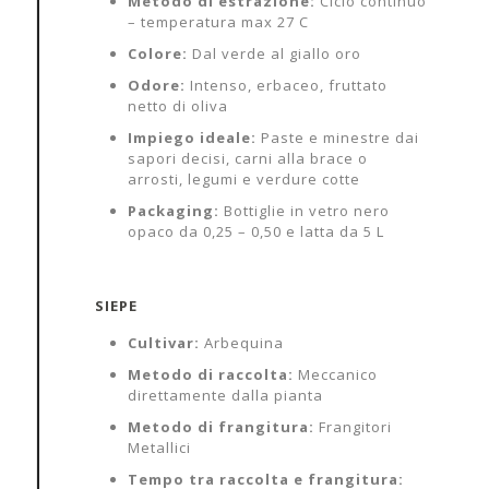
Metodo di estrazione:
Ciclo continuo
– temperatura max 27 C
Colore:
Dal verde al giallo oro
Odore:
Intenso, erbaceo, fruttato
netto di oliva
Impiego ideale:
Paste e minestre dai
sapori decisi, carni alla brace o
arrosti, legumi e verdure cotte
Packaging:
Bottiglie in vetro nero
opaco da 0,25 – 0,50 e latta da 5 L
SIEPE
Cultivar:
Arbequina
Metodo di raccolta:
Meccanico
direttamente dalla pianta
Metodo di frangitura:
Frangitori
Metallici
Tempo tra raccolta e frangitura: