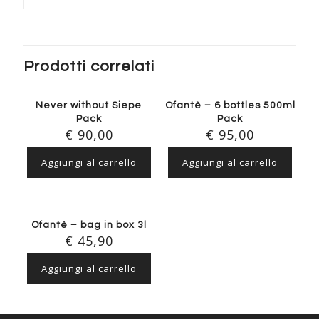
Prodotti correlati
IN OFFERTA!
IN OFFERTA!
Never without Siepe
Ofantè – 6 bottles 500ml
Pack
Pack
€
90,00
€
95,00
Aggiungi al carrello
Aggiungi al carrello
Ofantè – bag in box 3l
€
45,90
Aggiungi al carrello