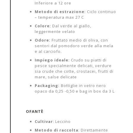
Inferiore a 12 ore
Metodo di estrazione:
Ciclo continuo
– temperatura max 27 C
Colore:
Dal verde al giallo,
leggermente velato
Odore:
Fruttato medio di oliva, con
sentori dal pomodoro verde alla mela
e al carciofo.
Impiego ideale:
Crudo su piatti di
pesce specialmente delicati, verdure
sia crude che cotte, crostacei, frutti di
mare, salse delicate
Packaging:
Bottiglie in vetro nero
opaco da 0,25 -0,50 e bag in box da 3 L
OFANTÈ
Cultivar
: Leccino
Metodo di raccolta
: Direttamente