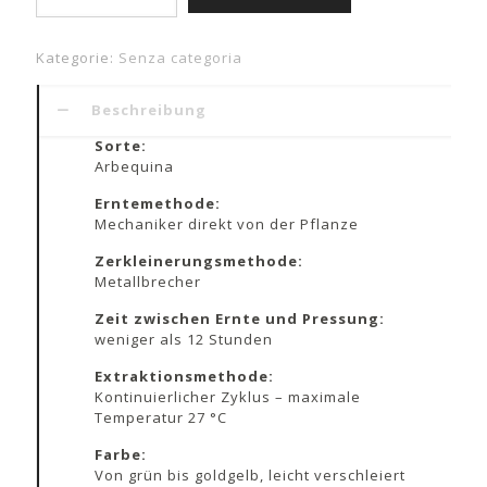
bib
3l
Menge
Kategorie:
Senza categoria
Beschreibung
Sorte:
Arbequina
Erntemethode:
Mechaniker direkt von der Pflanze
Zerkleinerungsmethode:
Metallbrecher
Zeit zwischen Ernte und Pressung:
weniger als 12 Stunden
Extraktionsmethode:
Kontinuierlicher Zyklus – maximale
Temperatur 27 °C
Farbe:
Von grün bis goldgelb, leicht verschleiert